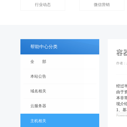
行业动态
微信营销
帮助中心分类
容
全 部
作者：
本站公告
经过
域名相关
由于
本非
现介
云服务器
1、
主机相关