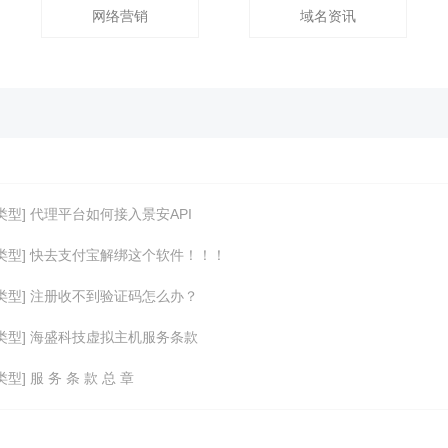
网络营销
域名资讯
类型] 代理平台如何接入景安API
类型] 快去支付宝解绑这个软件！！！
类型] 注册收不到验证码怎么办？
类型] 海盛科技虚拟主机服务条款
型] 服 务 条 款 总 章